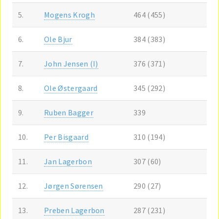
5.
Mogens Krogh
464 (455)
6.
Ole Bjur
384 (383)
7.
John Jensen (I)
376 (371)
8.
Ole Østergaard
345 (292)
9.
Ruben Bagger
339
10.
Per Bisgaard
310 (194)
11.
Jan Lagerbon
307 (60)
12.
Jørgen Sørensen
290 (27)
13.
Preben Lagerbon
287 (231)