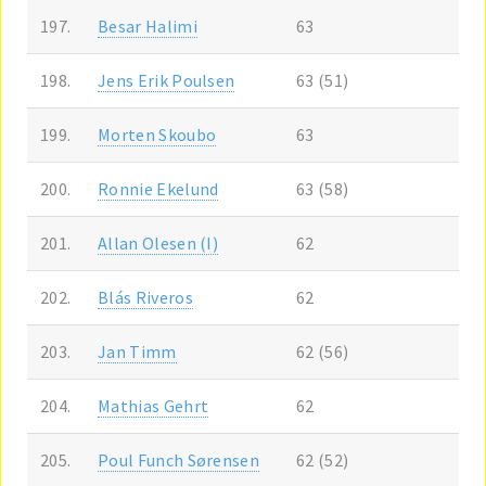
197.
Besar Halimi
63
198.
Jens Erik Poulsen
63 (51)
199.
Morten Skoubo
63
200.
Ronnie Ekelund
63 (58)
201.
Allan Olesen (I)
62
202.
Blás Riveros
62
203.
Jan Timm
62 (56)
204.
Mathias Gehrt
62
205.
Poul Funch Sørensen
62 (52)