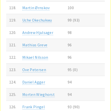
118.
Martin Ørnskov
100
119.
Uche Okechukwu
99 (93)
120.
Andrew Hjulsager
98
121.
Mathias Greve
96
122.
Mikael Nilsson
96
123.
Ove Petersen
95 (0)
124.
Daniel Agger
94
125.
Morten Wieghorst
94
126.
Frank Pingel
93 (90)