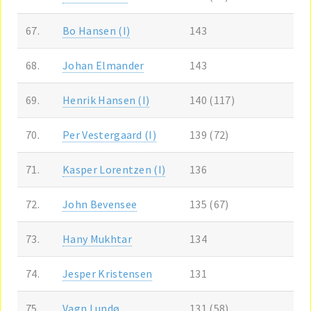
67.
Bo Hansen (I)
143
68.
Johan Elmander
143
69.
Henrik Hansen (I)
140 (117)
70.
Per Vestergaard (I)
139 (72)
71.
Kasper Lorentzen (I)
136
72.
John Bevensee
135 (67)
73.
Hany Mukhtar
134
74.
Jesper Kristensen
131
75.
Vagn Lundø
131 (58)