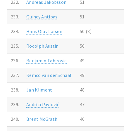
232.
Andreas Jakobsson
51
233.
Quincy Antipas
51
234.
Hans Olav Larsen
50 (8)
235.
Rodolph Austin
50
236.
Benjamin Tahirovic
49
237.
Remco van der Schaaf
49
238.
Jan Kliment
48
239.
Andrija Pavlović
47
240.
Brent McGrath
46