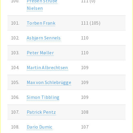
100.
Preben Strube
111 (0)
Nielsen
101.
Torben Frank
111 (105)
102.
Asbjørn Sennels
110
103.
Peter Møller
110
104.
Martin Albrechtsen
109
105.
Max von Schlebrügge
109
106.
Simon Tibbling
109
107.
Patrick Pentz
108
108.
Dario Dumic
107