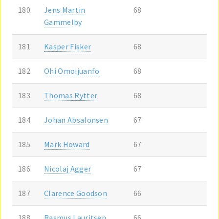
180.
Jens Martin
68
Gammelby
181.
Kasper Fisker
68
182.
Ohi Omoijuanfo
68
183.
Thomas Rytter
68
184.
Johan Absalonsen
67
185.
Mark Howard
67
186.
Nicolaj Agger
67
187.
Clarence Goodson
66
188.
Rasmus Lauritsen
66