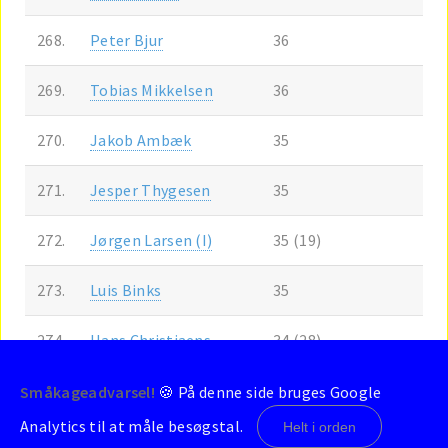
268.
Peter Bjur
36
269.
Tobias Mikkelsen
36
270.
Jakob Ambæk
35
271.
Jesper Thygesen
35
272.
Jørgen Larsen (I)
35 (19)
273.
Luis Binks
35
274.
Hans Christiaens
34 (28)
275.
Martin D. Smith
34
Småkageadvarsel!
🍪 På denne side bruges Google
Analytics til at måle besøgstal.
Helt i orden
276.
Steen Gammelgaard
34 (31)