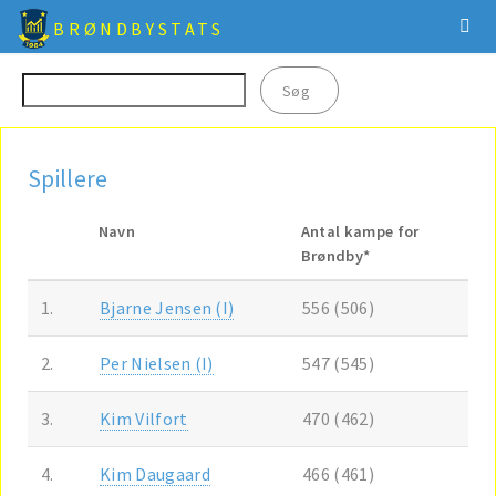
BRØNDBYSTATS
Spillere
Navn
Antal kampe for
Brøndby*
1.
Bjarne Jensen (I)
556 (506)
2.
Per Nielsen (I)
547 (545)
3.
Kim Vilfort
470 (462)
4.
Kim Daugaard
466 (461)