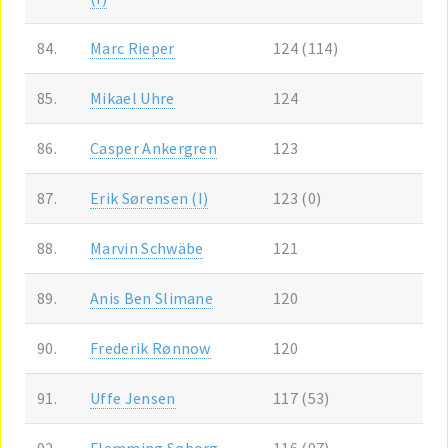
84.
Marc Rieper
124 (114)
85.
Mikael Uhre
124
86.
Casper Ankergren
123
87.
Erik Sørensen (I)
123 (0)
88.
Marvin Schwäbe
121
89.
Anis Ben Slimane
120
90.
Frederik Rønnow
120
91.
Uffe Jensen
117 (53)
92.
Flemming Søborg
116 (97)