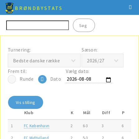
BRØNDBYSTATS
Turnering:
Sæson:
Frem til:
Vælg dato:
Runde
Dato
Klub
K
Mål
Diff
P
1
FC København
2
6-3
3
6
2
FC Midtjylland
2
5-3
2
6