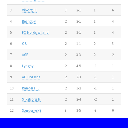
3
Viborg FF
3
2-1
1
6
4
Brøndby
2
2-1
1
4
5
FC Nordsjælland
2
2-1
1
4
6
OB
2
1-1
0
3
7
AGF
2
3-3
0
2
8
Lyngby
2
4-5
-1
1
9
AC Horsens
2
2-3
-1
1
10
Randers FC
2
1-2
-1
1
11
Silkeborg IF
2
2-4
-2
1
12
SønderjyskE
3
2-5
-3
0