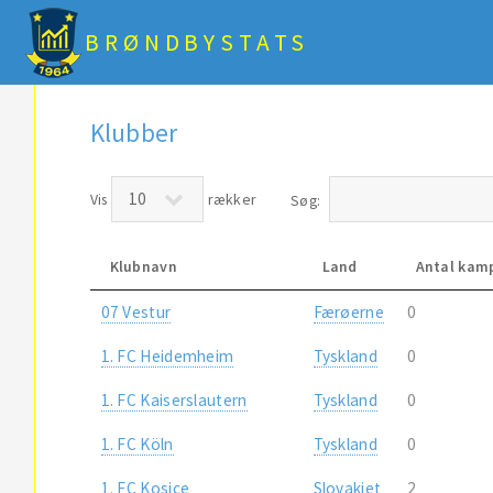
BRØNDBYSTATS
Klubber
Vis
rækker
Søg:
Klubnavn
Land
Antal kam
07 Vestur
Færøerne
0
1. FC Heidemheim
Tyskland
0
1. FC Kaiserslautern
Tyskland
0
1. FC Köln
Tyskland
0
1. FC Kosice
Slovakiet
2