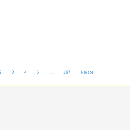
2
3
4
5
…
187
Næste