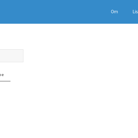
Om
Li
pe