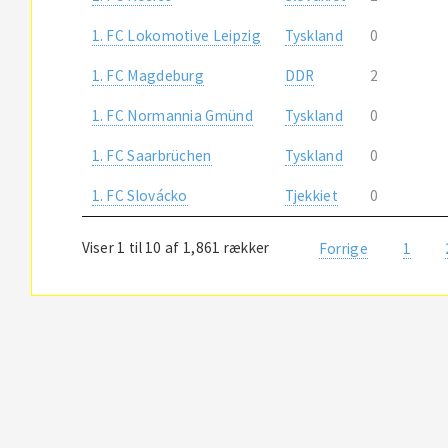
1. FC Lokomotive Leipzig
Tyskland
0
1. FC Magdeburg
DDR
2
1. FC Normannia Gmünd
Tyskland
0
1. FC Saarbrüchen
Tyskland
0
1. FC Slovácko
Tjekkiet
0
Viser 1 til 10 af 1,861 rækker
Forrige
1