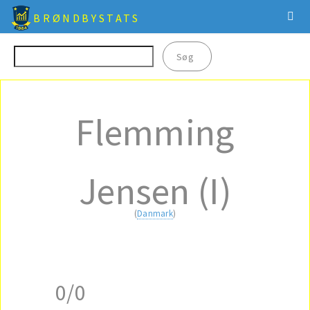
BRØNDBYSTATS
Flemming
Jensen (I)
(
Danmark
)
0/0