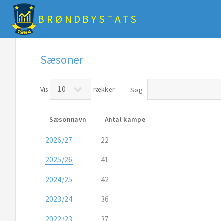
BRØNDBYSTATS
Sæsoner
Vis
rækker
Søg:
Sæsonnavn
Antal kampe
2026/27
22
2025/26
41
2024/25
42
2023/24
36
2022/23
37