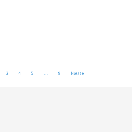
3
4
5
…
9
Næste