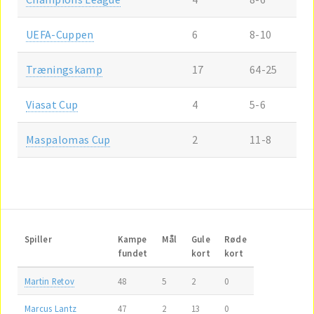
UEFA-Cuppen
6
8-10
Træningskamp
17
64-25
Viasat Cup
4
5-6
Maspalomas Cup
2
11-8
Spiller
Kampe
Mål
Gule
Røde
fundet
kort
kort
Martin Retov
48
5
2
0
Marcus Lantz
47
2
13
0