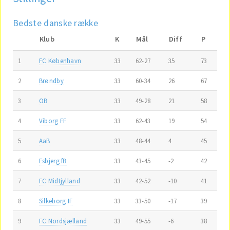
Bedste danske række
Klub
K
Mål
Diff
P
1
FC København
33
62-27
35
73
2
Brøndby
33
60-34
26
67
3
OB
33
49-28
21
58
4
Viborg FF
33
62-43
19
54
5
AaB
33
48-44
4
45
6
Esbjerg fB
33
43-45
-2
42
7
FC Midtjylland
33
42-52
-10
41
8
Silkeborg IF
33
33-50
-17
39
9
FC Nordsjælland
33
49-55
-6
38