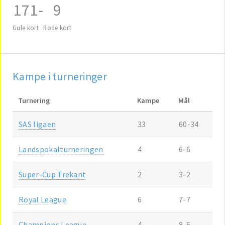
171
-
9
Gule kort
Røde kort
Kampe i turneringer
Turnering
Kampe
Mål
SAS ligaen
33
60-34
Landspokalturneringen
4
6-6
Super-Cup Trekant
2
3-2
Royal League
6
7-7
Champions League
4
8-6