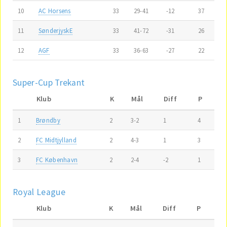
10
AC Horsens
33
29-41
-12
37
11
SønderjyskE
33
41-72
-31
26
12
AGF
33
36-63
-27
22
Super-Cup Trekant
Klub
K
Mål
Diff
P
1
Brøndby
2
3-2
1
4
2
FC Midtjylland
2
4-3
1
3
3
FC København
2
2-4
-2
1
Royal League
Klub
K
Mål
Diff
P