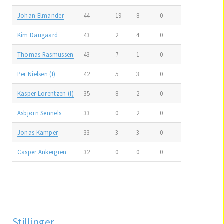
Johan Elmander
44
19
8
0
Kim Daugaard
43
2
4
0
Thomas Rasmussen
43
7
1
0
Per Nielsen (I)
42
5
3
0
Kasper Lorentzen (I)
35
8
2
0
Asbjørn Sennels
33
0
2
0
Jonas Kamper
33
3
3
0
Casper Ankergren
32
0
0
0
Stillinger