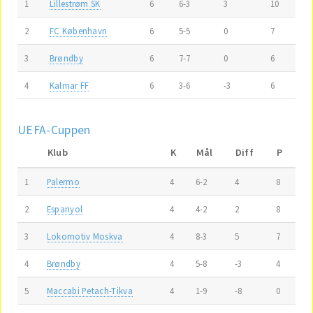
1
Lillestrøm SK
6
6-3
3
10
2
FC København
6
5-5
0
7
3
Brøndby
6
7-7
0
6
4
Kalmar FF
6
3-6
-3
6
UEFA-Cuppen
Klub
K
Mål
Diff
P
1
Palermo
4
6-2
4
8
2
Espanyol
4
4-2
2
8
3
Lokomotiv Moskva
4
8-3
5
7
4
Brøndby
4
5-8
-3
4
5
Maccabi Petach-Tikva
4
1-9
-8
0