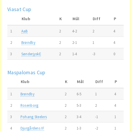
Viasat Cup
Klub
K
Mål
Diff
P
1
AaB
2
4-2
2
4
2
Brøndby
2
2-1
1
4
3
SønderjyskE
2
1-4
-3
0
Maspalomas Cup
Klub
K
Mål
Diff
P
1
Brøndby
2
6-5
1
4
2
Rosenborg
2
5-3
2
4
3
Pohang Steelers
2
3-4
-1
1
4
Djurgårdens IF
2
1-3
-2
1