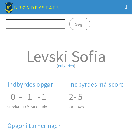
BRØNDBYSTATS
Levski Sofia
(
Bulgarien
)
Indbyrdes opgør
Indbyrdes målscore
0
-
1
-
1
2
-
5
Vundet
Uafgjorte
Tabt
Os
Dem
Opgør i turneringer