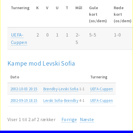
Turnering
K
V
U
T
Mål
Gule
Røde
kort
kort
(os/dem)
(os/dem)
UEFA-
2
0
1
1
2-
5-5
1-0
Cuppen
5
Kampe mod Levski Sofia
Dato
Turnering
2002-10-03 20:15
Brøndby
-
Levski Sofia
1-1
UEFA-Cuppen
2002-09-19 18:15
Levski Sofia
-
Brøndby
4-1
UEFA-Cuppen
Viser 1 til 2 af 2 rækker
Forrige
Næste