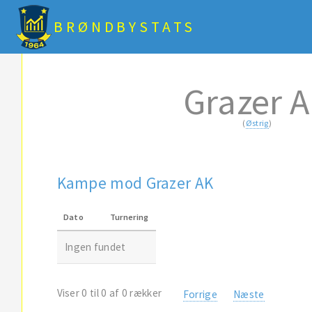
BRØNDBYSTATS
Grazer 
(
Østrig
)
Kampe mod Grazer AK
Dato
Turnering
Ingen fundet
Viser 0 til 0 af 0 rækker
Forrige
Næste