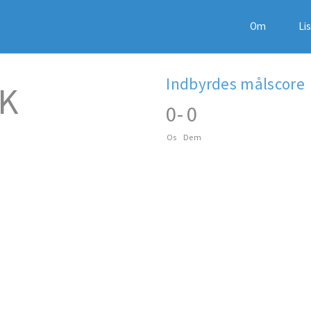
Om
Li
Indbyrdes målscore
AK
0
-
0
Os
Dem