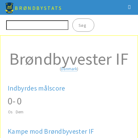
BRØNDBYSTATS
Brøndbyvester IF
(
Danmark
)
Indbyrdes målscore
0
-
0
Os
Dem
Kampe mod Brøndbyvester IF