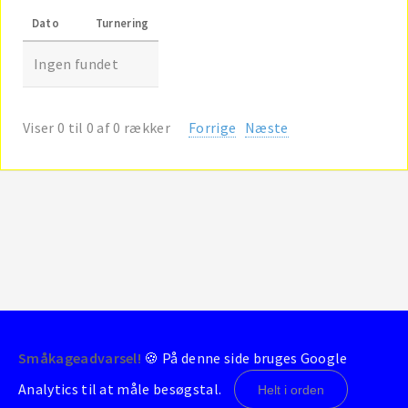
Dato
Turnering
Ingen fundet
Viser 0 til 0 af 0 rækker
Forrige
Næste
Småkageadvarsel!
🍪 På denne side bruges Google
© 2004-2026 - BrondbyStats
Analytics til at måle besøgstal.
Helt i orden