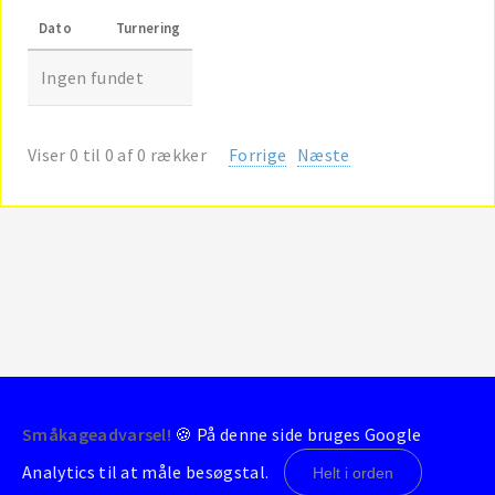
Dato
Turnering
Ingen fundet
Viser 0 til 0 af 0 rækker
Forrige
Næste
Småkageadvarsel!
🍪 På denne side bruges Google
© 2004-2026 - BrondbyStats
Analytics til at måle besøgstal.
Helt i orden