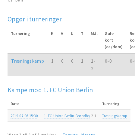
Opgør i turneringer
Turnering
K
V
U
T
Mål
Gule
Rø
kort
ko
(os/dem)
(o
Træningskamp
1
0
0
1
1-
0-0
0-
2
Kampe mod 1. FC Union Berlin
Dato
Turnering
2019-07-06 15:30
1. FC Union Berlin
-
Brøndby
2-1
Træningskamp