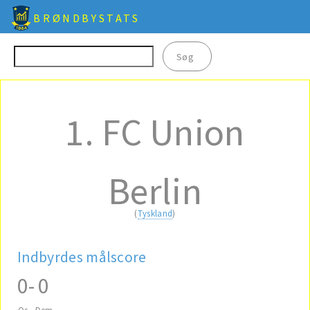
BRØNDBYSTATS
1. FC Union
Berlin
(
Tyskland
)
Indbyrdes målscore
0
-
0
Os
Dem