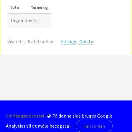
Dato
Turnering
Ingen fundet
Viser 0 til 0 af 0 rækker
Forrige
Næste
Småkageadvarsel!
🍪 På denne side bruges Google
© 2004-2026 - BrondbyStats
Analytics til at måle besøgstal.
Helt i orden