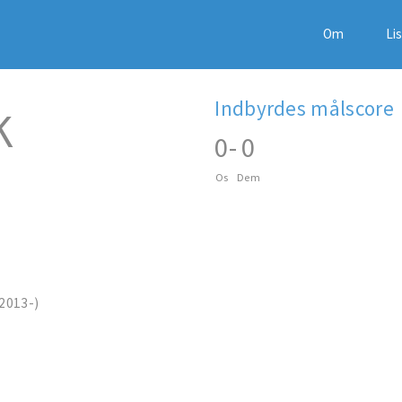
Om
Li
Indbyrdes målscore
K
0
-
0
Os
Dem
(2013-)