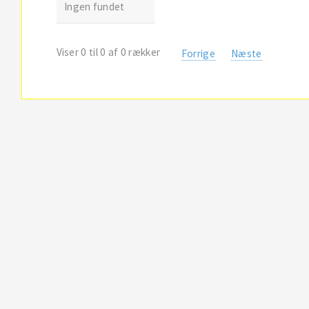
Ingen fundet
Viser 0 til 0 af 0 rækker
Forrige
Næste