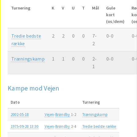
Turnering
K
V
U
T
Mål
Gule
Rø
kort
ko
(os/dem)
(o
Tredie bedste
2
2
0
0
7-
0-0
0-
række
2
Træningskamp
1
1
0
0
2-
0-0
0-
1
Kampe mod Vejen
Dato
Turnering
2002-05-18
Vejen
-
Brøndby
1-2
Træningskamp
1975-09-28 13:30
Vejen
-
Brøndby
2-4
Tredie bedste række