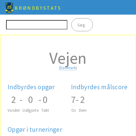
BRØNDBYSTATS
Vejen
(
Danmark
)
Indbyrdes opgør
Indbyrdes målscore
2
-
0
-
0
7
-
2
Vundet
Uafgjorte
Tabt
Os
Dem
Opgør i turneringer