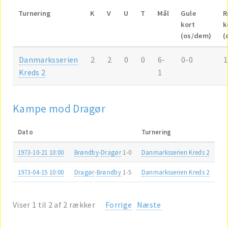
Turnering
K
V
U
T
Mål
Gule
R
kort
k
(os/dem)
(
Danmarksserien
2
2
0
0
6-
0-0
1
Kreds 2
1
Kampe mod Dragør
Dato
Turnering
1973-10-21 10:00
Brøndby
-
Dragør
1-0
Danmarksserien Kreds 2
1973-04-15 10:00
Dragør
-
Brøndby
1-5
Danmarksserien Kreds 2
Viser 1 til 2 af 2 rækker
Forrige
Næste