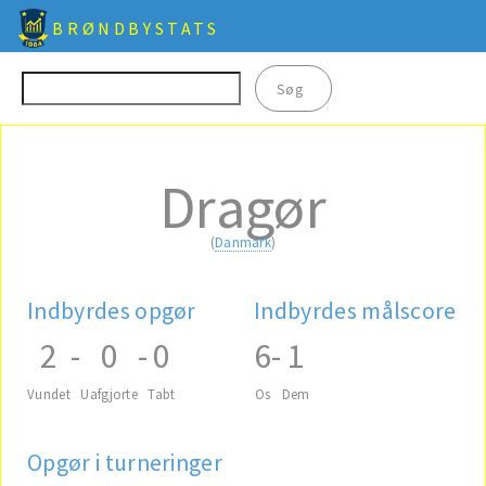
BRØNDBYSTATS
Dragør
(
Danmark
)
Indbyrdes opgør
Indbyrdes målscore
2
-
0
-
0
6
-
1
Vundet
Uafgjorte
Tabt
Os
Dem
Opgør i turneringer