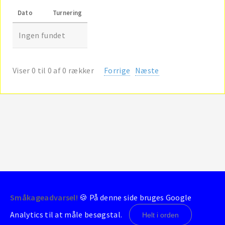
Dato
Turnering
Ingen fundet
Viser 0 til 0 af 0 rækker
Forrige
Næste
Småkageadvarsel!
🍪 På denne side bruges Google
© 2004-2026 - BrondbyStats
Analytics til at måle besøgstal.
Helt i orden