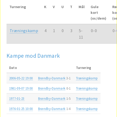
Turnering
K
V
U
T
Mål
Gule
Rø
kort
ko
(os/dem)
(o
Træningskamp
4
1
0
3
5-
0-0
0-
11
Kampe mod Danmark
Dato
Turnering
2006-05-22 19:00
Brøndby
-
Danmark
3-1
Træningskamp
1981-09-07 19:00
Brøndby
-
Danmark
0-1
Træningskamp
1977-01-23
Brøndby
-
Danmark
1-5
Træningskamp
1976-01-25 10:00
Brøndby
-
Danmark
1-4
Træningskamp