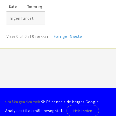
Dato
Turnering
Ingen fundet
Viser 0 til 0 af 0 rækker
Forrige
Næste
Småkageadvarsel!
🍪 På denne side bruges Google
© 2004-2026 - BrondbyStats
Analytics til at måle besøgstal.
Helt i orden