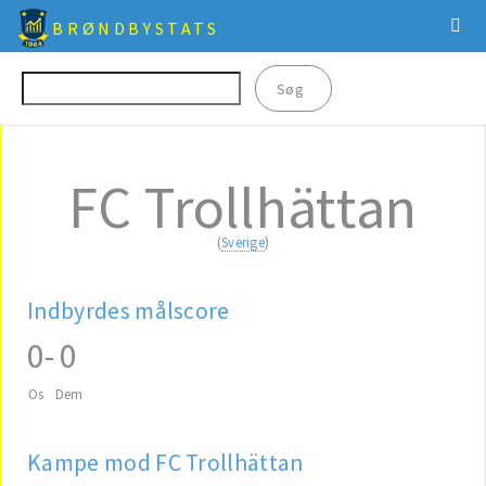
BRØNDBYSTATS
FC Trollhättan
(
Sverige
)
Indbyrdes målscore
0
-
0
Os
Dem
Kampe mod FC Trollhättan