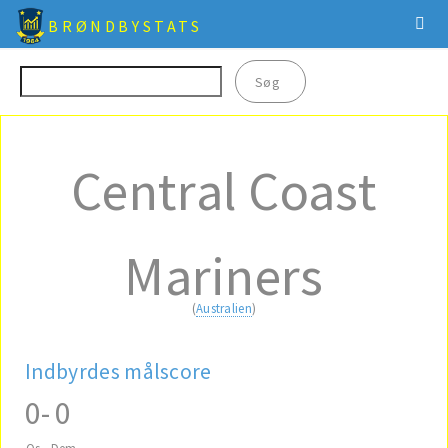
BRØNDBYSTATS
Central Coast
Mariners
(
Australien
)
Indbyrdes målscore
0
-
0
Os
Dem