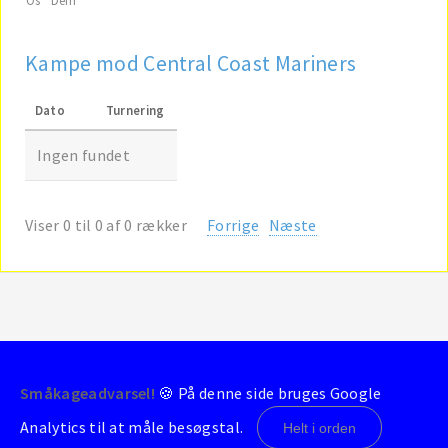
Kampe mod Central Coast Mariners
Dato
Turnering
Ingen fundet
Viser 0 til 0 af 0 rækker
Forrige
Næste
Småkageadvarsel!
🍪 På denne side bruges Google
© 2004-2026 - BrondbyStats
Analytics til at måle besøgstal.
Helt i orden