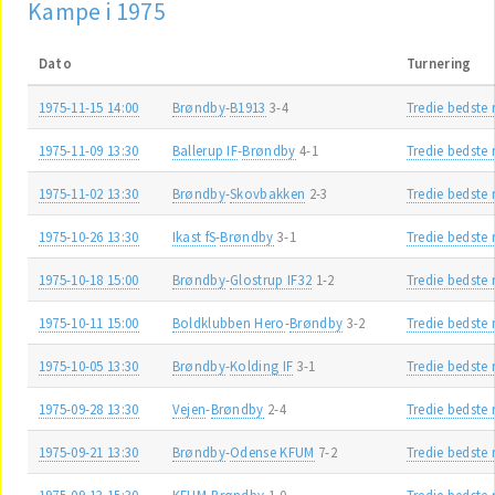
Kampe i 1975
Dato
Turnering
1975-11-15 14:00
Brøndby
-
B1913
3-4
Tredie bedste
1975-11-09 13:30
Ballerup IF
-
Brøndby
4-1
Tredie bedste
1975-11-02 13:30
Brøndby
-
Skovbakken
2-3
Tredie bedste
1975-10-26 13:30
Ikast fS
-
Brøndby
3-1
Tredie bedste
1975-10-18 15:00
Brøndby
-
Glostrup IF32
1-2
Tredie bedste
1975-10-11 15:00
Boldklubben Hero
-
Brøndby
3-2
Tredie bedste
1975-10-05 13:30
Brøndby
-
Kolding IF
3-1
Tredie bedste
1975-09-28 13:30
Vejen
-
Brøndby
2-4
Tredie bedste
1975-09-21 13:30
Brøndby
-
Odense KFUM
7-2
Tredie bedste
1975-09-13 15:30
KFUM
-
Brøndby
1-0
Tredie bedste