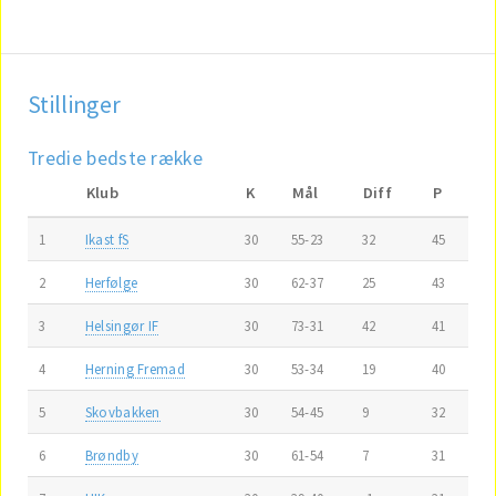
Stillinger
Tredie bedste række
Klub
K
Mål
Diff
P
1
Ikast fS
30
55-23
32
45
2
Herfølge
30
62-37
25
43
3
Helsingør IF
30
73-31
42
41
4
Herning Fremad
30
53-34
19
40
5
Skovbakken
30
54-45
9
32
6
Brøndby
30
61-54
7
31