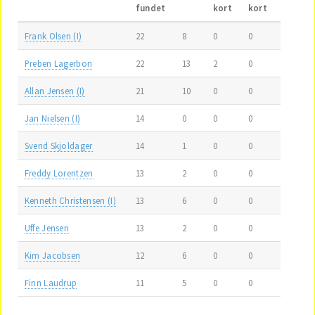
fundet
kort
kort
Frank Olsen (I)
22
8
0
0
Preben Lagerbon
22
13
2
0
Allan Jensen (I)
21
10
0
0
Jan Nielsen (I)
14
0
0
0
Svend Skjoldager
14
1
0
0
Freddy Lorentzen
13
2
0
0
Kenneth Christensen (I)
13
6
0
0
Uffe Jensen
13
2
0
0
Kim Jacobsen
12
6
0
0
Finn Laudrup
11
5
0
0