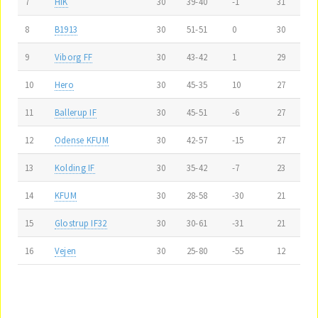
7
HIK
30
39-40
-1
31
8
B1913
30
51-51
0
30
9
Viborg FF
30
43-42
1
29
10
Hero
30
45-35
10
27
11
Ballerup IF
30
45-51
-6
27
12
Odense KFUM
30
42-57
-15
27
13
Kolding IF
30
35-42
-7
23
14
KFUM
30
28-58
-30
21
15
Glostrup IF32
30
30-61
-31
21
16
Vejen
30
25-80
-55
12