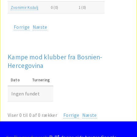
Zvonimir Kožulj
0 (0)
1 (0)
Forrige
Næste
Kampe mod klubber fra Bosnien-
Hercegovina
Dato
Turnering
Ingen fundet
Viser 0 til 0 af 0 rækker
Forrige
Næste