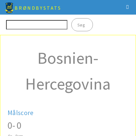
BRØNDBYSTATS
Bosnien-
Hercegovina
Målscore
0
-
0
Os
Dem