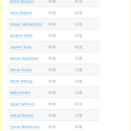
Ermin Bicakcic
0 (0)
0 (1)
Haris Duljevic
0 (0)
0 (1)
Hasan Salihamidžić
0 (0)
2 (1)
Ibrahim Šehić
0 (0)
0 (1)
Jasmin Ščuk
0 (0)
0 (1)
Kenan Hajdarevic
0 (0)
3 (0)
Kenan Kodro
0 (0)
1 (0)
Kerim Memija
0 (0)
2 (0)
Meho Kodro
0 (0)
2 (0)
Sejad Salihovic
0 (0)
0 (1)
Vedad Ibišević
0 (0)
2 (0)
Zoran Milutinovic
0 (2)
0 (0)