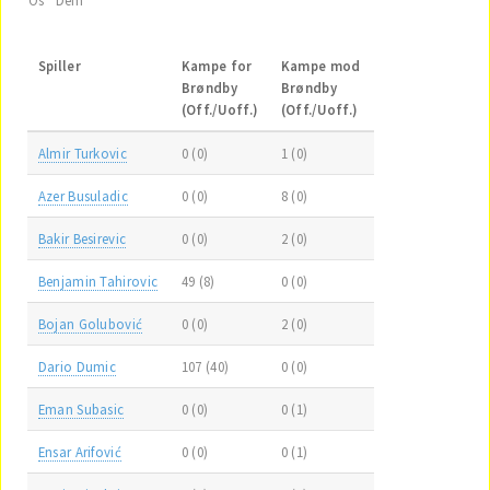
Spiller
Kampe for
Kampe mod
Brøndby
Brøndby
(Off./Uoff.)
(Off./Uoff.)
Almir Turkovic
0 (0)
1 (0)
Azer Busuladic
0 (0)
8 (0)
Bakir Besirevic
0 (0)
2 (0)
Benjamin Tahirovic
49 (8)
0 (0)
Bojan Golubović
0 (0)
2 (0)
Dario Dumic
107 (40)
0 (0)
Eman Subasic
0 (0)
0 (1)
Ensar Arifović
0 (0)
0 (1)