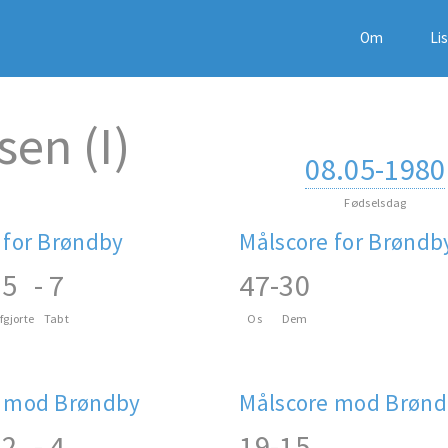
Om
Li
en (I)
08.05-1980
Fødselsdag
 for Brøndby
Målscore for Brøndb
5
-
7
47
-
30
fgjorte
Tabt
Os
Dem
 mod Brøndby
Målscore mod Brøn
2
-
4
19
-
15