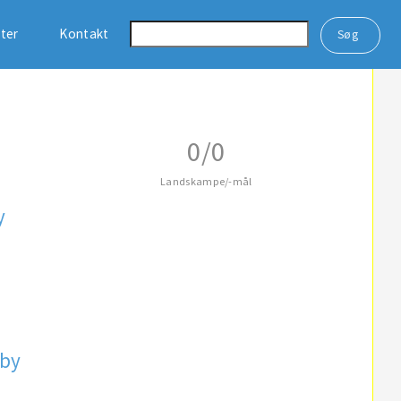
ster
Kontakt
0/0
Landskampe/-mål
y
dby