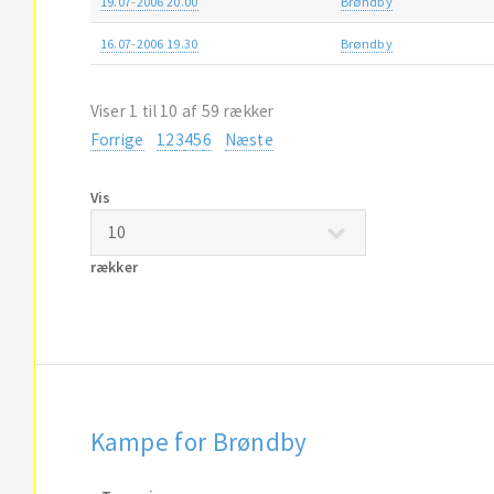
19.07-2006 20.00
Brøndby
16.07-2006 19.30
Brøndby
Viser 1 til 10 af 59 rækker
Forrige
1
2
3
4
5
6
Næste
Vis
rækker
Kampe for Brøndby