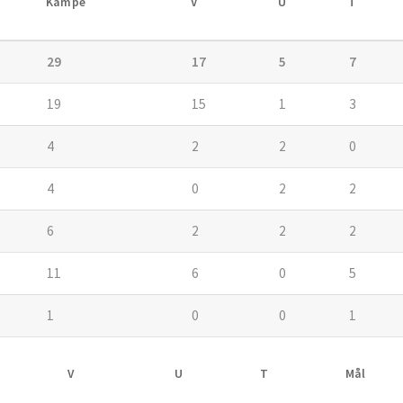
Kampe
V
U
T
29
17
5
7
19
15
1
3
4
2
2
0
4
0
2
2
6
2
2
2
11
6
0
5
1
0
0
1
V
U
T
Mål