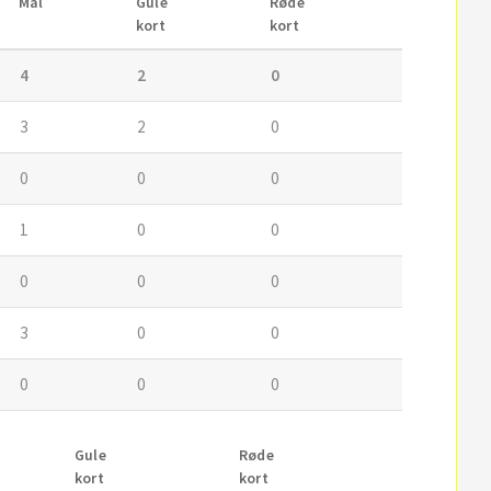
Mål
Gule
Røde
kort
kort
4
2
0
3
2
0
0
0
0
1
0
0
0
0
0
3
0
0
0
0
0
Gule
Røde
kort
kort