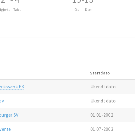
fgjorte
Tabt
Os
Dem
Startdato
eriksværk FK
Ukendt dato
by
Ukendt dato
urger SV
01.01-2002
wente
01.07-2003