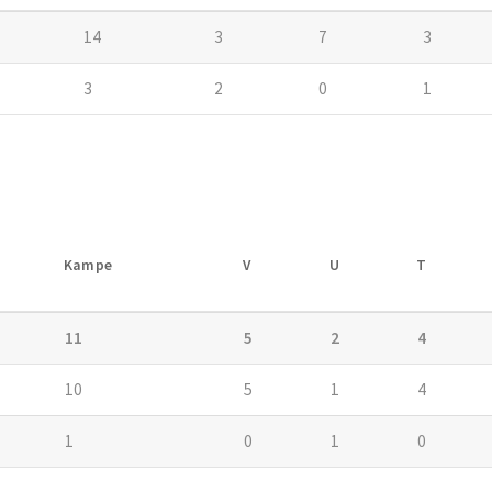
14
3
7
3
3
2
0
1
Kampe
V
U
T
11
5
2
4
10
5
1
4
1
0
1
0