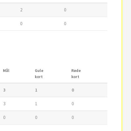
2
0
0
0
Mål
Gule
Røde
kort
kort
3
1
0
3
1
0
0
0
0