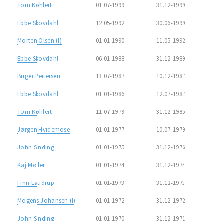
Tom Køhlert
01.07-1999
31.12-1999
Ebbe Skovdahl
12.05-1992
30.06-1999
Morten Olsen (I)
01.01-1990
11.05-1992
Ebbe Skovdahl
06.01-1988
31.12-1989
Birger Peitersen
13.07-1987
10.12-1987
Ebbe Skovdahl
01.01-1986
12.07-1987
Tom Køhlert
11.07-1979
31.12-1985
Jørgen Hvidemose
01.01-1977
10.07-1979
John Sinding
01.01-1975
31.12-1976
Kaj Møller
01.01-1974
31.12-1974
Finn Laudrup
01.01-1973
31.12-1973
Mogens Johansen (I)
01.01-1972
31.12-1972
John Sinding
01.01-1970
31.12-1971