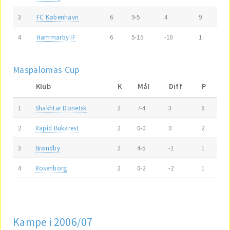
3
FC København
6
9-5
4
9
4
Hammarby IF
6
5-15
-10
1
Maspalomas Cup
Klub
K
Mål
Diff
P
1
Shakhtar Donetsk
2
7-4
3
6
2
Rapid Bukarest
2
0-0
0
2
3
Brøndby
2
4-5
-1
1
4
Rosenborg
2
0-2
-2
1
Kampe i 2006/07