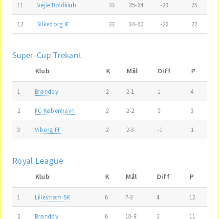
11
Vejle Boldklub
33
35-64
-29
25
12
Silkeborg IF
33
34-60
-26
22
Super-Cup Trekant
Klub
K
Mål
Diff
P
1
Brøndby
2
2-1
1
4
2
FC København
2
2-2
0
3
3
Viborg FF
2
2-3
-1
1
Royal League
Klub
K
Mål
Diff
P
1
Lillestrøm SK
6
7-3
4
12
2
Brøndby
6
10-8
2
11