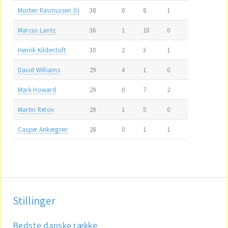
Morten Rasmussen (I)
38
0
8
1
Marcus Lantz
36
1
10
0
Henrik Kildentoft
30
2
3
1
David Williams
29
4
1
0
Mark Howard
29
0
7
2
Martin Retov
29
1
5
0
Casper Ankergren
28
0
1
1
Stillinger
Bedste danske række