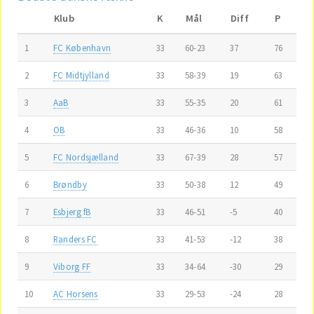
Klub
K
Mål
Diff
P
1
FC København
33
60-23
37
76
2
FC Midtjylland
33
58-39
19
63
3
AaB
33
55-35
20
61
4
OB
33
46-36
10
58
5
FC Nordsjælland
33
67-39
28
57
6
Brøndby
33
50-38
12
49
7
Esbjerg fB
33
46-51
-5
40
8
Randers FC
33
41-53
-12
38
9
Viborg FF
33
34-64
-30
29
10
AC Horsens
33
29-53
-24
28