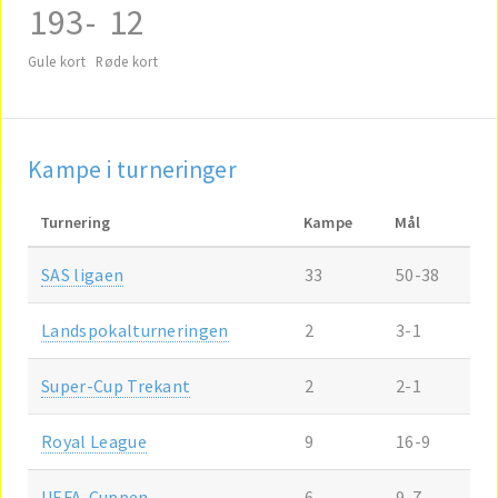
193
-
12
Gule kort
Røde kort
Kampe i turneringer
Turnering
Kampe
Mål
SAS ligaen
33
50-38
Landspokalturneringen
2
3-1
Super-Cup Trekant
2
2-1
Royal League
9
16-9
UEFA-Cuppen
6
9-7