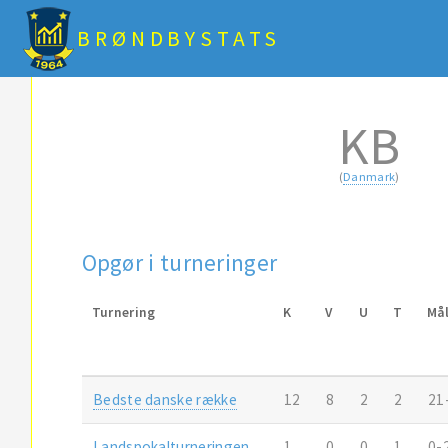
BRØNDBYSTATS
KB
(
Danmark
)
Opgør i turneringer
Turnering
K
V
U
T
Må
Bedste danske række
12
8
2
2
21
Landspokalturneringen
1
0
0
1
0-