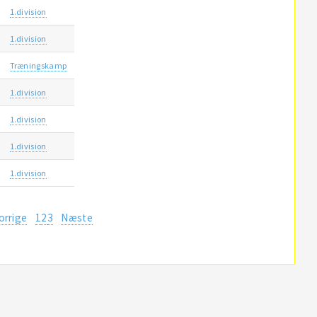
1.division
1.division
Træningskamp
1.division
1.division
1.division
1.division
orrige
1
2
3
Næste