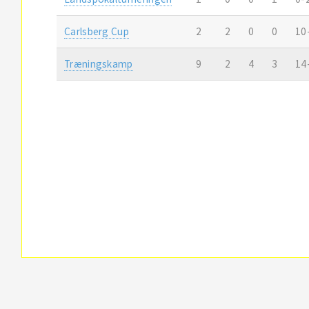
Carlsberg Cup
2
2
0
0
10
Træningskamp
9
2
4
3
14