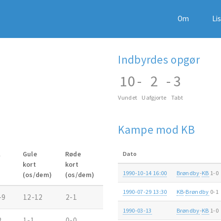
Om
Li
Indbyrdes opgør
10
-
2
-
3
Vundet
Uafgjorte
Tabt
Kampe mod KB
l
Gule
Røde
Dato
kort
kort
1990-10-14 16:00
Brøndby
-
KB
1-0
(os/dem)
(os/dem)
1990-07-29 13:30
KB
-
Brøndby
0-1
-9
12-12
2-1
1990-03-13
Brøndby
-
KB
1-0
2
1-1
0-0