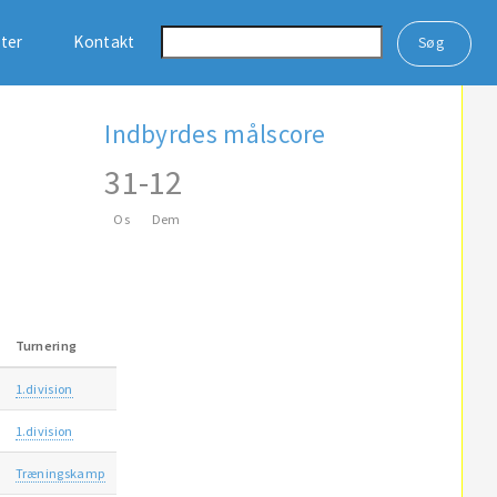
ster
Kontakt
Indbyrdes målscore
31
-
12
Os
Dem
Turnering
1.division
1.division
Træningskamp