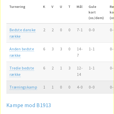
Turnering
K
V
U
T
Mål
Gule
Rø
kort
ko
(os/dem)
(o
Bedste danske
2
2
0
0
7-1
0-0
0-
række
Anden bedste
6
3
3
0
14-
1-1
0-
række
7
Tredie bedste
6
2
1
3
12-
1-1
0-
række
14
Træningskamp
1
1
0
0
4-0
0-0
0-
Kampe mod B1913