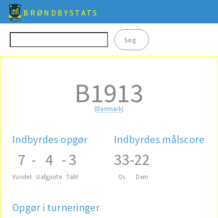
BRØNDBYSTATS
B1913
(
Danmark
)
Indbyrdes opgør
Indbyrdes målscore
7
-
4
-
3
33
-
22
Vundet
Uafgjorte
Tabt
Os
Dem
Opgør i turneringer