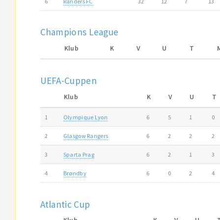
6
Randers FC
32
12
7
13
Champions League
Klub
K
V
U
T
UEFA-Cuppen
Klub
K
V
U
T
1
Olympique Lyon
6
5
1
0
2
Glasgow Rangers
6
2
2
2
3
Sparta Prag
6
2
1
3
4
Brøndby
6
0
2
4
Atlantic Cup