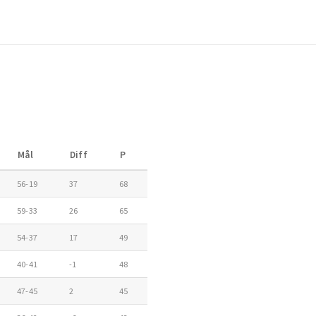
Mål
Diff
P
56-19
37
68
59-33
26
65
54-37
17
49
40-41
-1
48
47-45
2
45