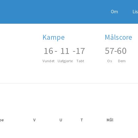
Om
Li
Kampe
Målscore
16
-
11
-
17
57
-
60
Vundet
Uafgjorte
Tabt
Os
Dem
pe
V
U
T
Mål