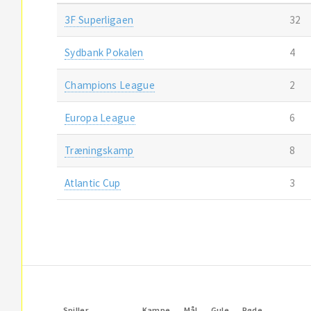
3F Superligaen
32
Sydbank Pokalen
4
Champions League
2
Europa League
6
Træningskamp
8
Atlantic Cup
3
Spiller
Kampe
Mål
Gule
Røde