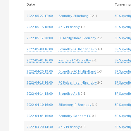
Dato
Turnering
2022-05-22 17:00
Brøndby
-
Silkeborg IF
2-1
3F Superl
2022-05-15 18:00
AaB
-
Brøndby
1-3
3F Superl
2022-05-12 20:00
FC Midtjylland
-
Brøndby
2-2
3F Superl
2022-05-08 16:00
Brøndby
-
FC København
1-1
3F Superl
2022-05-01 16:00
Randers FC
-
Brøndby
2-1
3F Superl
2022-04-25 19:00
Brøndby
-
FC Midtjylland
1-3
3F Superl
2022-04-18 16:00
FC København
-
Brøndby
2-0
3F Superl
2022-04-14 18:00
Brøndby
-
AaB
0-1
3F Superl
2022-04-10 16:00
Silkeborg IF
-
Brøndby
3-0
3F Superl
2022-04-03 16:00
Brøndby
-
Randers FC
0-1
3F Superl
2022-03-20 14:30
AaB
-
Brøndby
3-0
3F Superl