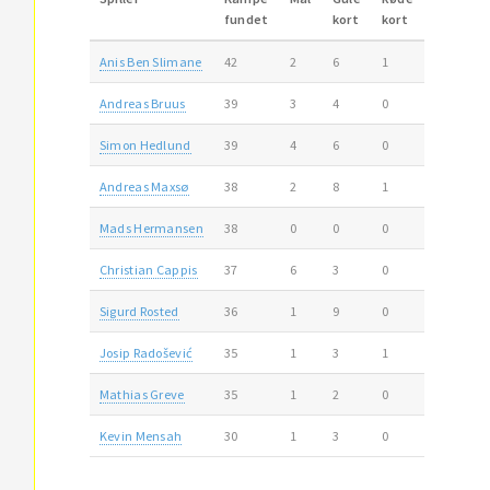
fundet
kort
kort
Anis Ben Slimane
42
2
6
1
Andreas Bruus
39
3
4
0
Simon Hedlund
39
4
6
0
Andreas Maxsø
38
2
8
1
Mads Hermansen
38
0
0
0
Christian Cappis
37
6
3
0
Sigurd Rosted
36
1
9
0
Josip Radošević
35
1
3
1
Mathias Greve
35
1
2
0
Kevin Mensah
30
1
3
0