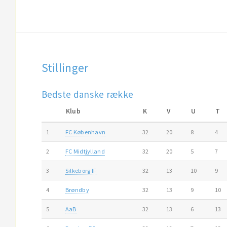
Stillinger
Bedste danske række
Klub
K
V
U
T
1
FC København
32
20
8
4
2
FC Midtjylland
32
20
5
7
3
Silkeborg IF
32
13
10
9
4
Brøndby
32
13
9
10
5
AaB
32
13
6
13