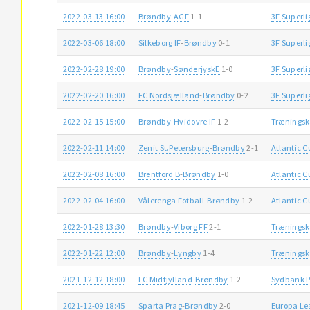
2022-03-13 16:00
Brøndby
-
AGF
1-1
3F Superl
2022-03-06 18:00
Silkeborg IF
-
Brøndby
0-1
3F Superl
2022-02-28 19:00
Brøndby
-
SønderjyskE
1-0
3F Superl
2022-02-20 16:00
FC Nordsjælland
-
Brøndby
0-2
3F Superl
2022-02-15 15:00
Brøndby
-
Hvidovre IF
1-2
Trænings
2022-02-11 14:00
Zenit St.Petersburg
-
Brøndby
2-1
Atlantic 
2022-02-08 16:00
Brentford B
-
Brøndby
1-0
Atlantic 
2022-02-04 16:00
Vålerenga Fotball
-
Brøndby
1-2
Atlantic 
2022-01-28 13:30
Brøndby
-
Viborg FF
2-1
Trænings
2022-01-22 12:00
Brøndby
-
Lyngby
1-4
Trænings
2021-12-12 18:00
FC Midtjylland
-
Brøndby
1-2
Sydbank P
2021-12-09 18:45
Sparta Prag
-
Brøndby
2-0
Europa Le