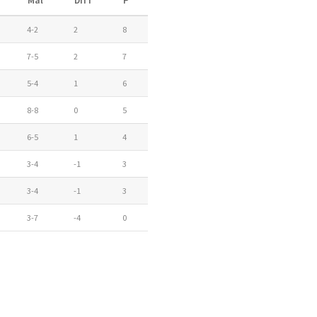
T
Mål
Diff
P
4-2
2
8
7-5
2
7
5-4
1
6
8-8
0
5
6-5
1
4
3-4
-1
3
3-4
-1
3
3-7
-4
0