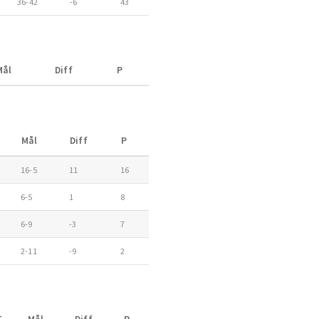
36-42
-6
43
Mål
Diff
P
Mål
Diff
P
16-5
11
16
6-5
1
8
6-9
-3
7
2-11
-9
2