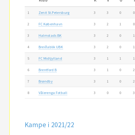
Klub
K
V
U
1
Zenit St.Petersburg
3
3
0
0
2
FC København
3
2
1
0
3
Halmstads BK
3
2
0
1
4
Breiðablik UBK
3
2
0
1
5
FC Midtjylland
3
1
1
1
6
Brentford B
3
1
0
2
7
Brøndby
3
1
0
2
8
Vålerenga Fotball
3
0
0
3
Kampe i 2021/22