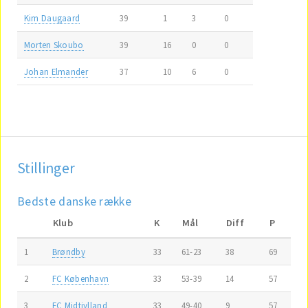
Kim Daugaard
39
1
3
0
Morten Skoubo
39
16
0
0
Johan Elmander
37
10
6
0
Stillinger
Bedste danske række
Klub
K
Mål
Diff
P
1
Brøndby
33
61-23
38
69
2
FC København
33
53-39
14
57
3
FC Midtjylland
33
49-40
9
57