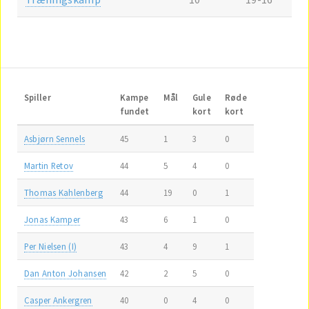
Spiller
Kampe
Mål
Gule
Røde
fundet
kort
kort
Asbjørn Sennels
45
1
3
0
Martin Retov
44
5
4
0
Thomas Kahlenberg
44
19
0
1
Jonas Kamper
43
6
1
0
Per Nielsen (I)
43
4
9
1
Dan Anton Johansen
42
2
5
0
Casper Ankergren
40
0
4
0