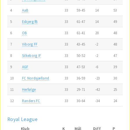
4
AaB
33
59-45
14
53
5
Esbjerg fB
33
61-47
14
49
6
OB
33
61-41
20
48
7
Viborg FF
33
43-45
-2
48
8
Silkeborg IF
33
50-52
-2
47
9
AGF
33
47-53
-6
39
10
FC Nordsjælland
33
36-59
-23
30
11
Herfølge
33
29-71
-42
25
12
Randers FC
33
30-64
-34
24
Royal League
Klub
K
Mål
Diff
P