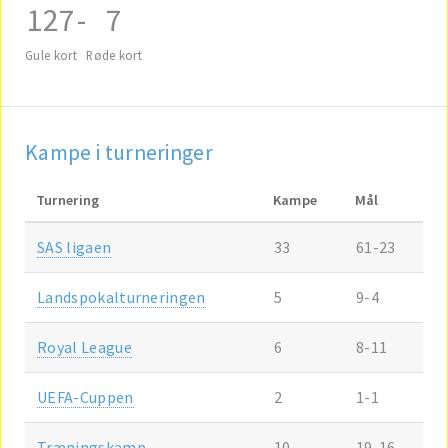
127
-
7
Gule kort
Røde kort
Kampe i turneringer
Turnering
Kampe
Mål
SAS ligaen
33
61-23
Landspokalturneringen
5
9-4
Royal League
6
8-11
UEFA-Cuppen
2
1-1
Træningskamp
10
19-16