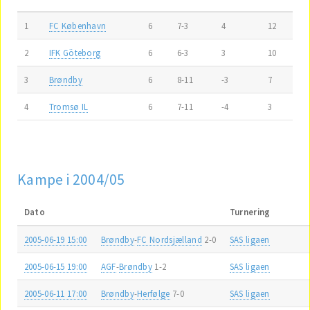
1
FC København
6
7-3
4
12
2
IFK Göteborg
6
6-3
3
10
3
Brøndby
6
8-11
-3
7
4
Tromsø IL
6
7-11
-4
3
Kampe i 2004/05
Dato
Turnering
2005-06-19 15:00
Brøndby
-
FC Nordsjælland
2-0
SAS ligaen
2005-06-15 19:00
AGF
-
Brøndby
1-2
SAS ligaen
2005-06-11 17:00
Brøndby
-
Herfølge
7-0
SAS ligaen