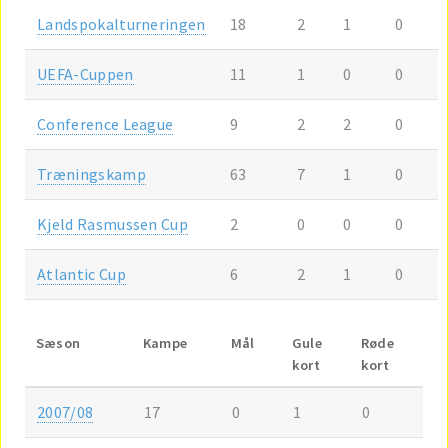
Landspokalturneringen
18
2
1
0
UEFA-Cuppen
11
1
0
0
Conference League
9
2
2
0
Træningskamp
63
7
1
0
Kjeld Rasmussen Cup
2
0
0
0
Atlantic Cup
6
2
1
0
Sæson
Kampe
Mål
Gule
Røde
kort
kort
2007/08
17
0
1
0