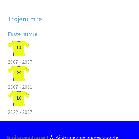
Trøjenumre
Faste numre
13
2007 - 2007
29
2007 - 2011
10
2022 - 2027
Småkageadvarsel!
🍪 På denne side bruges Google