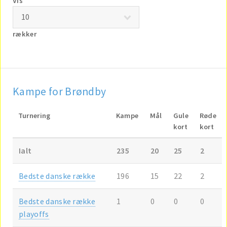
Vis
rækker
Kampe for Brøndby
Turnering
Kampe
Mål
Gule
Røde
kort
kort
Ialt
235
20
25
2
Bedste danske række
196
15
22
2
Bedste danske række
1
0
0
0
playoffs