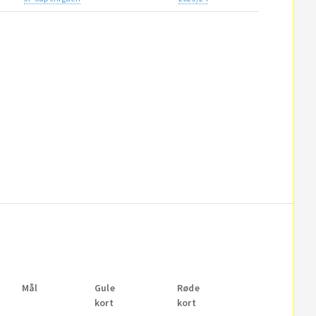
Mål
Gule
Røde
kort
kort