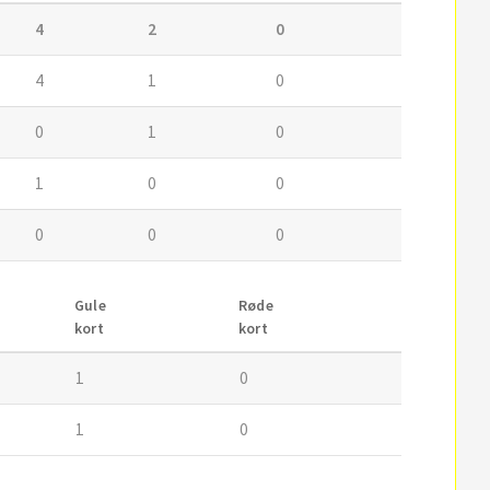
4
2
0
4
1
0
0
1
0
1
0
0
0
0
0
Gule
Røde
kort
kort
1
0
1
0