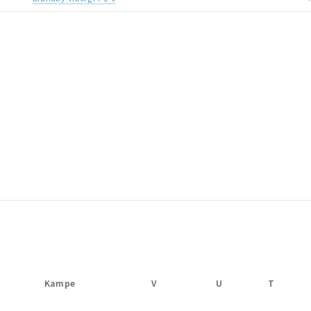
Kampe
V
U
T