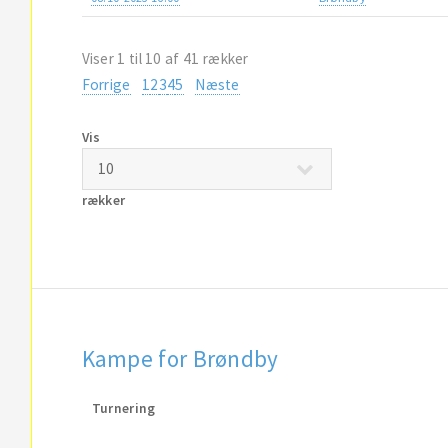
Viser 1 til 10 af 41 rækker
Forrige
1
2
3
4
5
Næste
Vis
rækker
Kampe for Brøndby
Turnering