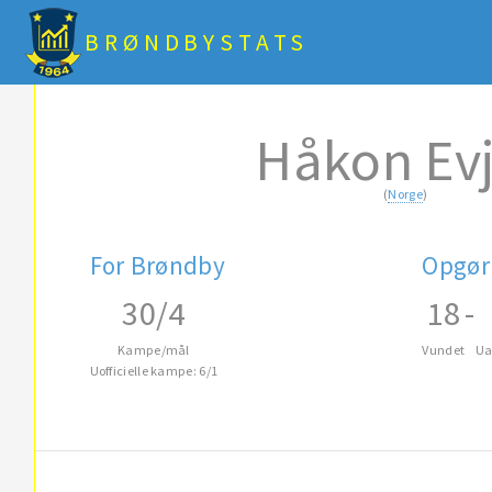
BRØNDBYSTATS
Håkon Ev
(
Norge
)
For Brøndby
Opgør
30/4
18
-
Kampe/mål
Vundet
Ua
Uofficielle kampe: 6/1