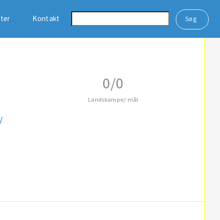
ster
Kontakt
0/0
Landskampe/-mål
y