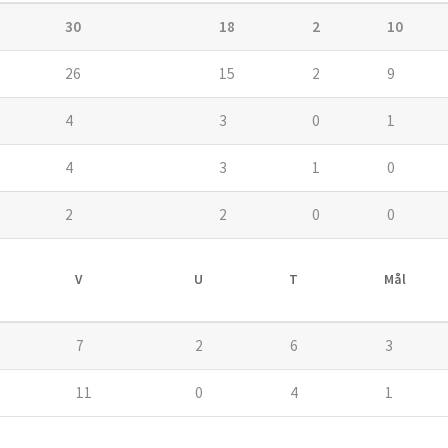
30
18
2
10
26
15
2
9
4
3
0
1
4
3
1
0
2
2
0
0
V
U
T
Mål
7
2
6
3
11
0
4
1