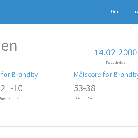
Om
Li
jen
14.02-2000
Fødselsdag
 for Brøndby
Målscore for Brøndb
2
-
10
53
-
38
fgjorte
Tabt
Os
Dem