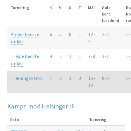
Turnering
K
V
U
T
Mål
Gule
Rø
kort
ko
(os/dem)
(o
Anden bedste
6
5
0
1
12-
2-2
0-
række
5
Tredie bedste
4
2
1
1
7-8
1-1
0-
række
Træningskamp
7
3
1
3
15-
0-0
0-
12
Kampe mod Helsingør IF
Dato
Turnering