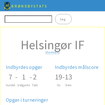
BRØNDBYSTATS
Helsingør IF
(
Danmark
)
Indbyrdes opgør
Indbyrdes målscore
7
-
1
-
2
19
-
13
Vundet
Uafgjorte
Tabt
Os
Dem
Opgør i turneringer