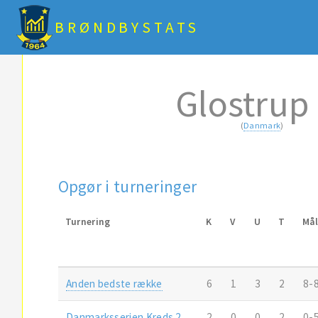
BRØNDBYSTATS
Glostrup 
(
Danmark
)
Opgør i turneringer
Turnering
K
V
U
T
Må
Anden bedste række
6
1
3
2
8-
Danmarksserien Kreds 2
2
0
0
2
0-