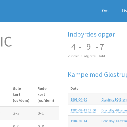
Om
Li
Indbyrdes opgør
IC
4
-
9
-
7
Vundet
Uafgjorte
Tabt
Kampe mod Glostrup
l
Gule
Røde
Dato
kort
kort
1993-04-20
Glostrup IC
-
Brø
(os/dem)
(os/dem)
1985-03-19 17:00
Brøndby
-
Glostru
8
3-3
0-1
1984-02-14
Brøndby
-
Glostru
5
0-0
0-0