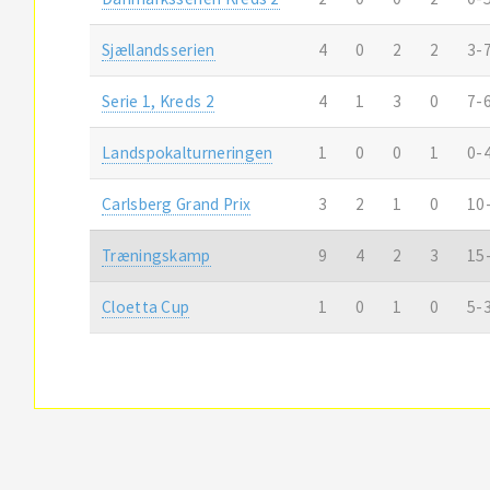
Sjællandsserien
4
0
2
2
3-
Serie 1, Kreds 2
4
1
3
0
7-
Landspokalturneringen
1
0
0
1
0-
Carlsberg Grand Prix
3
2
1
0
10
Træningskamp
9
4
2
3
15
Cloetta Cup
1
0
1
0
5-