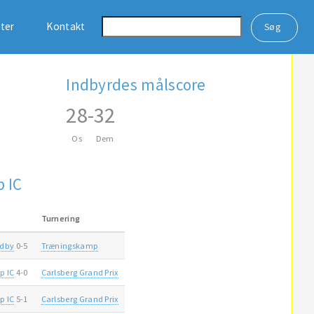
ster
Kontakt
Indbyrdes målscore
28
-
32
Os
Dem
 IC
Turnering
ndby
0-5
Træningskamp
p IC
4-0
Carlsberg Grand Prix
p IC
5-1
Carlsberg Grand Prix