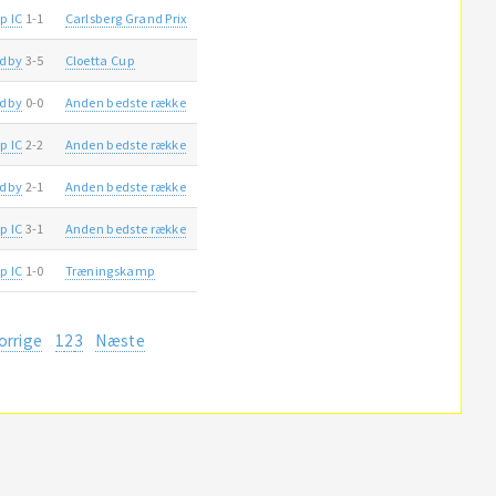
p IC
1-1
Carlsberg Grand Prix
ndby
3-5
Cloetta Cup
ndby
0-0
Anden bedste række
p IC
2-2
Anden bedste række
ndby
2-1
Anden bedste række
p IC
3-1
Anden bedste række
p IC
1-0
Træningskamp
orrige
1
2
3
Næste