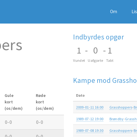
Om
Li
Indbyrdes opgør
ers
1
-
0
-
1
Vundet
Uafgjorte
Tabt
Kampe mod Grassho
Gule
Røde
Dato
kort
kort
2009-01-11 16:00
Grasshoppers
-
B
(os/dem)
(os/dem)
1989-07-12 19:00
Brøndby
-
Grassh
0-0
0-0
1989-07-08 19:30
Grasshoppers
-
B
0-0
0-0