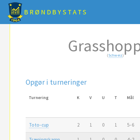
BRØNDBYSTATS
Grasshopp
(
Schweiz
)
Opgør i turneringer
Turnering
K
V
U
T
Mål
Toto-cup
2
1
0
1
5-6
Træningskamp
1
1
0
0
4-2