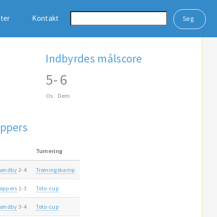
ster
Kontakt
Indbyrdes målscore
5
-
6
Os
Dem
ppers
Turnering
røndby
2-4
Træningskamp
oppers
1-3
Toto-cup
røndby
3-4
Toto-cup