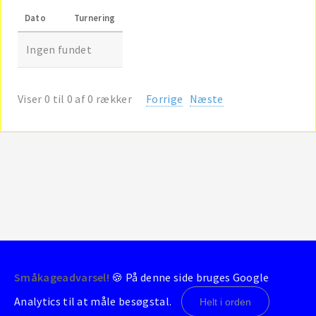
Dato
Turnering
Ingen fundet
Viser 0 til 0 af 0 rækker
Forrige
Næste
Småkageadvarsel!
🍪 På denne side bruges Google
© 2004-2026 - BrondbyStats
Analytics til at måle besøgstal.
Helt i orden