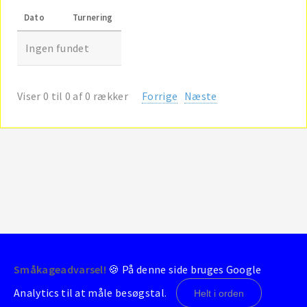
Dato
Turnering
Ingen fundet
Viser 0 til 0 af 0 rækker
Forrige
Næste
Småkageadvarsel!
🍪 På denne side bruges Google
© 2004-2026 - BrondbyStats
Analytics til at måle besøgstal.
Helt i orden