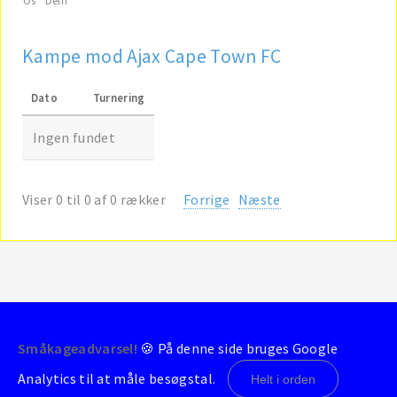
Kampe mod Ajax Cape Town FC
Dato
Turnering
Ingen fundet
Viser 0 til 0 af 0 rækker
Forrige
Næste
Småkageadvarsel!
🍪 På denne side bruges Google
© 2004-2026 - BrondbyStats
Analytics til at måle besøgstal.
Helt i orden