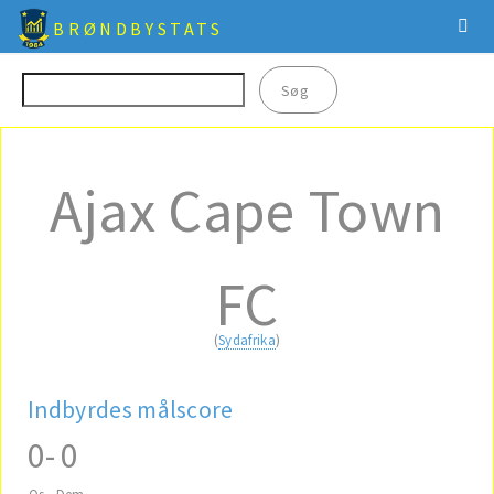
BRØNDBYSTATS
Ajax Cape Town
FC
(
Sydafrika
)
Indbyrdes målscore
0
-
0
Os
Dem