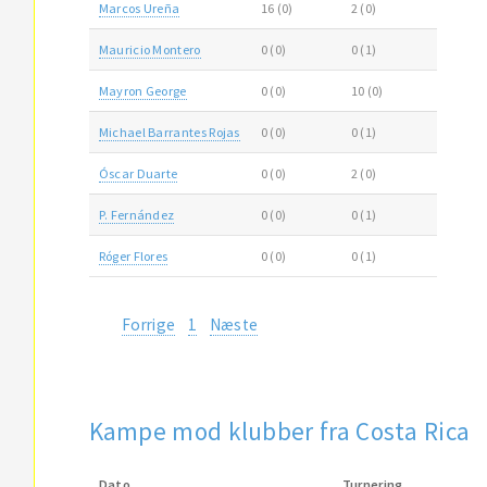
Marcos Ureña
16 (0)
2 (0)
Mauricio Montero
0 (0)
0 (1)
Mayron George
0 (0)
10 (0)
Michael Barrantes Rojas
0 (0)
0 (1)
Óscar Duarte
0 (0)
2 (0)
P. Fernández
0 (0)
0 (1)
Róger Flores
0 (0)
0 (1)
Forrige
1
Næste
Kampe mod klubber fra Costa Rica
Dato
Turnering