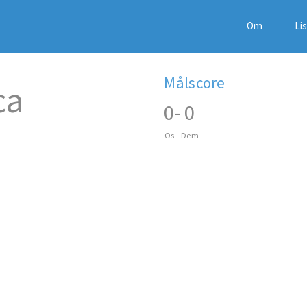
Om
Li
Målscore
ca
0
-
0
Os
Dem