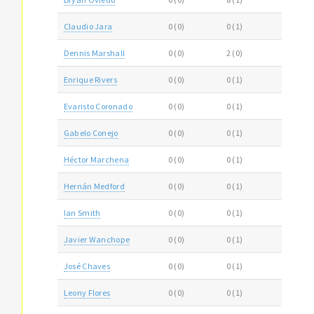
Claudio Jara
0 (0)
0 (1)
Dennis Marshall
0 (0)
2 (0)
Enrique Rivers
0 (0)
0 (1)
Evaristo Coronado
0 (0)
0 (1)
Gabelo Conejo
0 (0)
0 (1)
Héctor Marchena
0 (0)
0 (1)
Hernán Medford
0 (0)
0 (1)
Ian Smith
0 (0)
0 (1)
Javier Wanchope
0 (0)
0 (1)
José Chaves
0 (0)
0 (1)
Leony Flores
0 (0)
0 (1)