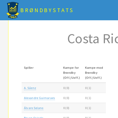
BRØNDBYSTATS
Costa Ri
Spiller
Kampe for
Kampe mod
Brøndby
Brøndby
(Off./Uoff.)
(Off./Uoff.)
A. Sáenz
0 (0)
0 (1)
Alexandre Guimaraes
0 (0)
0 (1)
Álvaro Solano
0 (0)
0 (1)
Bryan Oviedo
0 (0)
8 (1)